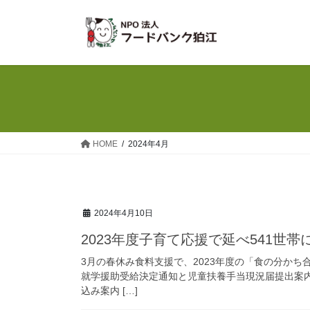
コ
ナ
ン
ビ
テ
ゲ
ン
ー
ツ
シ
へ
ョ
ス
ン
キ
に
ッ
移
HOME
2024年4月
プ
動
2024年4月10日
2023年度子育て応援で延べ541世
3月の春休み食料支援で、2023年度の「食の分か
就学援助受給決定通知と児童扶養手当現況届提出案
込み案内 […]