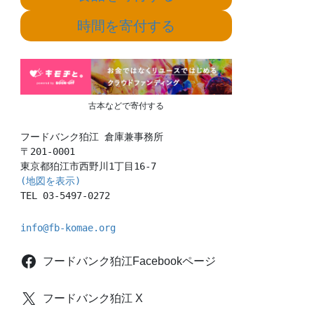
時間を寄付する
古本などで寄付する
フードバンク狛江 倉庫兼事務所

〒201-0001

(地図を表示)
TEL 03-5497-0272
info@fb-komae.org
フードバンク狛江Facebookページ
フードバンク狛江 X