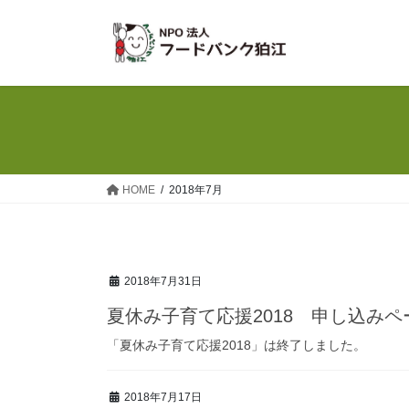
コ
ナ
ン
ビ
テ
ゲ
ン
ー
ツ
シ
へ
ョ
ス
ン
キ
に
ッ
移
HOME
2018年7月
プ
動
2018年7月31日
夏休み子育て応援2018 申し込みペ
「夏休み子育て応援2018」は終了しました。
2018年7月17日