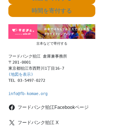
時間を寄付する
古本などで寄付する
フードバンク狛江 倉庫兼事務所

〒201-0001

(地図を表示)
TEL 03-5497-0272
info@fb-komae.org
フードバンク狛江Facebookページ
フードバンク狛江 X