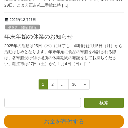
29日、こまえ正吉苑二番館に持 […]
2025年12月27日
事務所・開所日情報
年末年始の休業のお知らせ
2025年の活動は25日（木）に終了し、年明けは1月5日（月）から
活動はじめとなります。年末年始に食品の寄贈を検討される際
は、各寄贈受け付け場所の休業期間の確認をしてお持ちくださ
い。狛江市は27日（土）から１月4日（日） […]
投
固
固
固
1
2
…
36
»
稿
定
定
定
ペ
ペ
ペ
の
検索
ー
ー
ー
ペ
ジ
ジ
ジ
ー
お金を寄付する
ジ