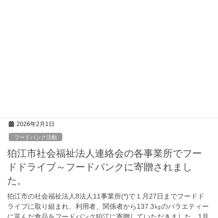
2026年4月5日
子育て応援
2026春休み子育て応援～149世帯に食品を提供
しました。
給食のない春休み子育て応援の食料支援では、149世帯、428人
（18歳以下子ども数：239人）に食品を届けました。昨年夏休みと
冬休みに支援した世帯に案内を送付し、46世帯が宅配を、103世帯
が直接受け取りを希望されました […]
2026年2月1日
フードバンク活動
狛江市社会福祉法人連絡会の各事業所でフー
ドドライブ～フードバンクに寄贈されまし
た。
狛江市の社会福祉法人8法人11事業所(*)で１月27日までフードド
ライブに取り組まれ、利用者、関係者から137.3㎏のバラエティー
に富んだ食品をフードバンク狛江に寄贈していただきました。1月