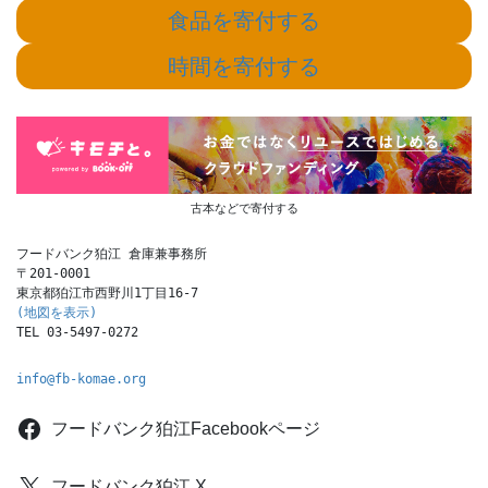
送
食品を寄付する
り
時間を寄付する
古本などで寄付する
フードバンク狛江 倉庫兼事務所

〒201-0001

(地図を表示)
TEL 03-5497-0272
info@fb-komae.org
フードバンク狛江Facebookページ
フードバンク狛江 X