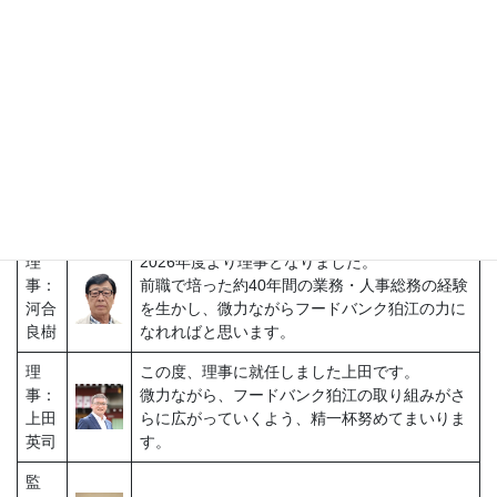
星
様々な方向からフードバンク狛江を支えたいと
謙一
思います。
理
事・
初めまして。2023年度より理事となりました山
事務
形です。
局次
フードバンク狛江の手助けができるよう頑張り
長：
ます。
山形
美樹
理
2026年度より理事となりました。
事：
前職で培った約40年間の業務・人事総務の経験
河合
を生かし、微力ながらフードバンク狛江の力に
良樹
なれればと思います。
理
この度、理事に就任しました上田です。
事：
微力ながら、フードバンク狛江の取り組みがさ
上田
らに広がっていくよう、精一杯努めてまいりま
英司
す。
監