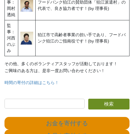
事：
フードバンク狛江の賛助団体「狛江派遣村」の
岡村
代表で、良き協力者です！(by 理事長)
透純
監
事：
狛江市で高齢者事業の担い手であり、フードバ
河西
ンク狛江のご指南役です！(by 理事長)
のぶ
み
その他、多くのボランティアスタッフが活動しております！
ご興味のある方は、是非一度お問い合わせください！
時間の寄付の詳細はこちら！
検索
お金を寄付する