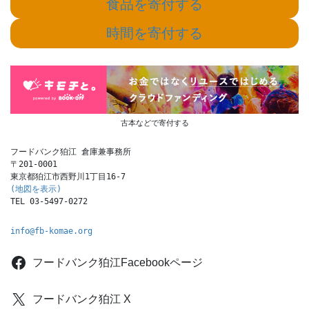
食品を寄付する
時間を寄付する
古本などで寄付する
フードバンク狛江 倉庫兼事務所

〒201-0001

(地図を表示)
TEL 03-5497-0272
info@fb-komae.org
フードバンク狛江Facebookページ
フードバンク狛江 X