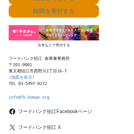
時間を寄付する
古本などで寄付する
フードバンク狛江 倉庫兼事務所

〒201-0001

(地図を表示)
TEL 03-5497-0272
info@fb-komae.org
フードバンク狛江Facebookページ
フードバンク狛江 X