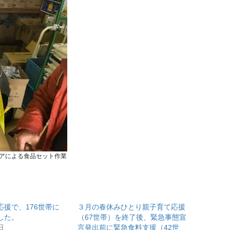
アによる食品セット作業
応援で、176世帯に
３月の春休みひとり親子育て応援
した。
（67世帯）を終了後、緊急事態宣
日
言発出前に緊急食料支援（42世