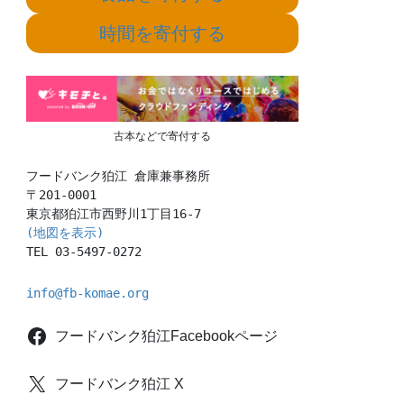
時間を寄付する
古本などで寄付する
フードバンク狛江 倉庫兼事務所

〒201-0001

(地図を表示)
TEL 03-5497-0272
info@fb-komae.org
フードバンク狛江Facebookページ
フードバンク狛江 X