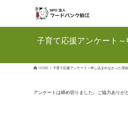
コ
ナ
ン
ビ
テ
ゲ
ン
ー
ツ
シ
へ
ョ
子育て応援アンケート～
ス
ン
キ
に
ッ
移
プ
動
HOME
子育て応援アンケート～申し込まれなかった理
アンケートは締め切りました。ご協力ありが