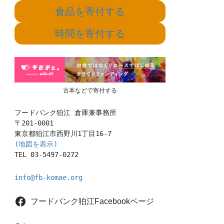
食品を寄付する
時間を寄付する
古本などで寄付する
フードバンク狛江 倉庫兼事務所

〒201-0001

(地図を表示)
TEL 03-5497-0272
info@fb-komae.org
フードバンク狛江Facebookページ