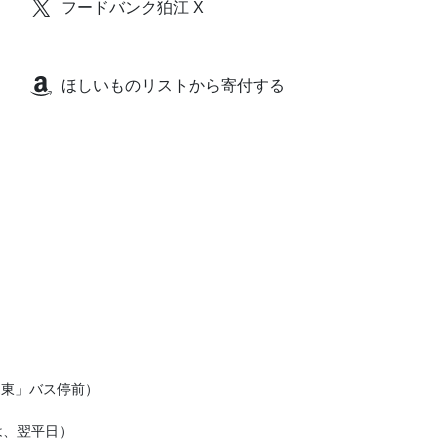
フードバンク狛江 X
ほしいものリストから寄付する
覚東」バス停前）

は、翌平日）